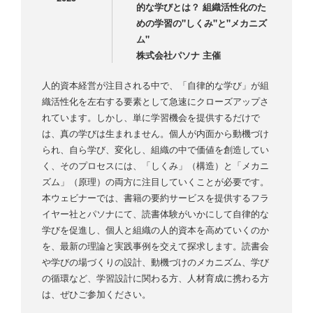
的な学びとは？ 組織活性化のた
めの学習の"しくみ"と"メカニズ
ム"
株式会社パソナ 主催
人的資本経営が注目される中で、「自律的な学び」が組
織活性化を左右する要素として急速にクローズアップさ
れています。しかし、単に学習機会を提供するだけで
は、真の学びは生まれません。個人が内面から動機づけ
られ、自ら学び、変化し、組織の中で価値を創造してい
く、そのプロセスには、「しくみ」（構造）と「メカニ
ズム」（原理）の両方に注目していくことが必要です。
本ウェビナーでは、書籍の要約サービスを提供するフラ
イヤー社とパソナにて、読書体験がいかにして自律的な
学びを促進し、個人と組織の人的資本を高めていくのか
を、最新の理論と実践事例を交えて探求します。読書会
や学びの場づくりの設計、動機づけのメカニズム、学び
の循環など、学習設計に関わる方、人材育成に携わる方
は、ぜひご参加ください。