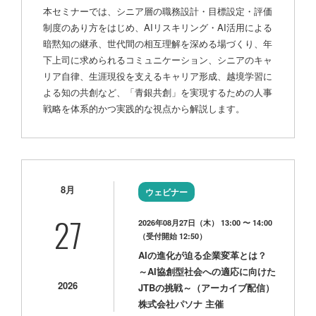
本セミナーでは、シニア層の職務設計・目標設定・評価
制度のあり方をはじめ、AIリスキリング・AI活用による
暗黙知の継承、世代間の相互理解を深める場づくり、年
下上司に求められるコミュニケーション、シニアのキャ
リア自律、生涯現役を支えるキャリア形成、越境学習に
よる知の共創など、「青銀共創」を実現するための人事
戦略を体系的かつ実践的な視点から解説します。
8月
ウェビナー
27
2026年08月27日（木） 13:00 〜 14:00
（受付開始 12:50）
AIの進化が迫る企業変革とは？
～AI協創型社会への適応に向けた
2026
JTBの挑戦～（アーカイブ配信）
株式会社パソナ 主催