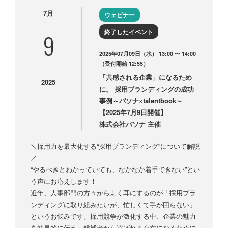
7月
ウェビナー
終了したイベント
9
2025年07月09日（水） 13:00 〜 14:00
（受付開始 12:55）
「共感される企業」になるため
2025
に。 採用ブランディングの成功
事例～パソナ×talentbook～
【2025年7月9日開催】
株式会社パソナ 主催
＼採用力を最大化する“採用ブランディング”について解説
／
“やるべきとわかっていても、なかなか着手できない”とい
う声にお応えします！
近年、人事部門の方々からよく耳にするのが「採用ブラ
ンディングに取り組みたいが、忙しくて手が回らない」
というお悩みです。採用競争が激化する中、企業の魅力
を効果的に伝え、候補者から選ばれる存在になるために