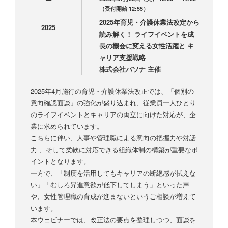
（受付開始 12:55）
2025年育児・介護休業法改定から
2025
読み解く！ ライフイベントを成
長の機会に変える女性活躍と キ
ャリア支援戦略
株式会社パソナ 主催
2025年4月施行の育児・介護休業法改正では、「個別の
意向確認面談」の強化が盛り込まれ、従業員一人ひとり
のライフイベントとキャリアの両立に向けた対応が、企
業に求められています。
こちらに伴い、人事や管理職による意向の把握力や対話
力 、そして柔軟に対応できる組織体制の構築が重要なポ
イントとなります。
一方で、「制度を活用してもキャリアの断絶感が拭えな
い」「むしろ昇進意欲が低下してしまう」といった声
や、女性管理職の育成が進まないというご相談が増えて
います。
本ウェビナーでは、改正法の要点を整理しつつ、面談を