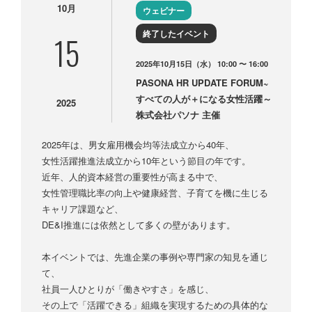
10月
ウェビナー
終了したイベント
15
2025年10月15日（水） 10:00 〜 16:00
PASONA HR UPDATE FORUM~
すべての人が＋になる女性活躍～
2025
株式会社パソナ 主催
2025年は、男女雇用機会均等法成立から40年、
女性活躍推進法成立から10年という節目の年です。
近年、人的資本経営の重要性が高まる中で、
女性管理職比率の向上や健康経営、子育てを機に生じる
キャリア課題など、
DE&I推進には依然として多くの壁があります。
本イベントでは、先進企業の事例や専門家の知見を通じ
て、
社員一人ひとりが「働きやすさ」を感じ、
その上で「活躍できる」組織を実現するための具体的な