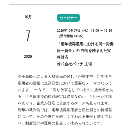
10月
ウェビナー
7
2026年10月07日（水） 15:00 〜 16:30
（受付開始 14:55）
「定年後再雇用における同一労働
同一賃金」の 判例を踏まえた実
2026
務対応
株式会社パソナ 主催
少子高齢化による人材確保の難しさが増す中、定年後再
雇用者の活躍は企業経営において重要なテーマとなって
います。 一方で、「同じ仕事をしているのに賃金差があ
る」「再雇用後の待遇設定は適切なのか」といった問題
をめぐり、企業が対応に苦慮するケースも見られます。
近年の裁判例では、定年後再雇用者と正社員との待遇差
について、その合理性が厳しく問われる事例も増えてお
り、制度設計や運用の見直しが求められています。