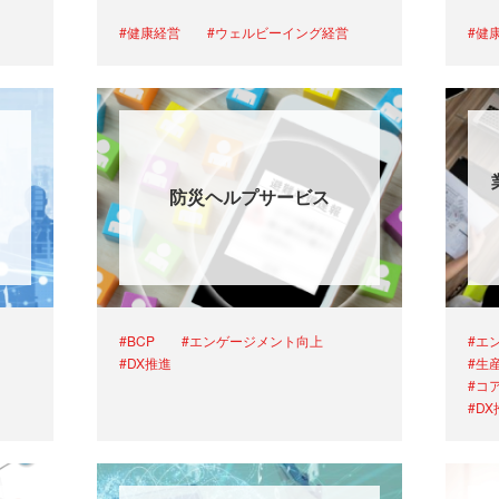
#健康経営
#ウェルビーイング経営
#健
防災ヘルプサービス
#BCP
#エンゲージメント向上
#エ
#DX推進
#生
#コ
#D