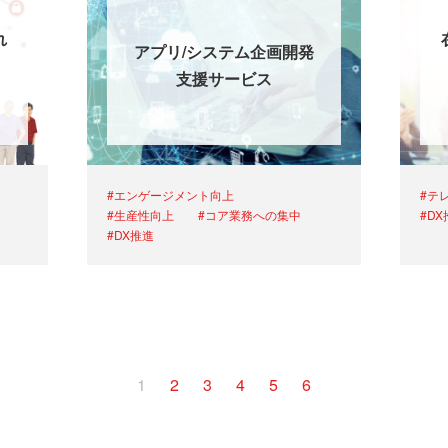
れ
アプリ/システム企画開発
支援サービス
#エンゲージメント向上
#テ
#生産性向上
#コア業務への集中
#D
#DX推進
1
2
3
4
5
6