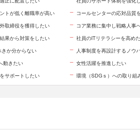
適正に配置したい
社員のサポート体制を強化
ントが低く離職率が高い
コールセンターの応対品質
外取締役を獲得したい
コア業務に集中し戦略人事
結果から対策をしたい
社員のITリテラシーを高め
べきか分からない
人事制度を再設計するノウ
得へ動きたい
女性活躍を推進したい
をサポートしたい
環境（SDGｓ）への取り組