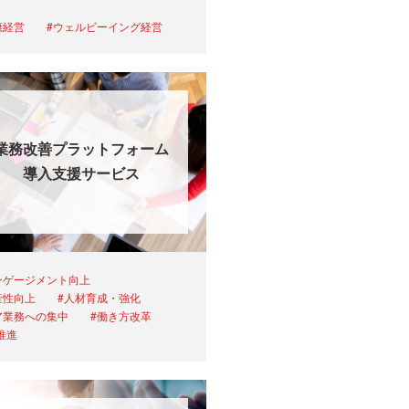
康経営
#ウェルビーイング経営
業務改善プラットフォーム
導入支援サービス
ンゲージメント向上
産性向上
#人材育成・強化
ア業務への集中
#働き方改革
X推進