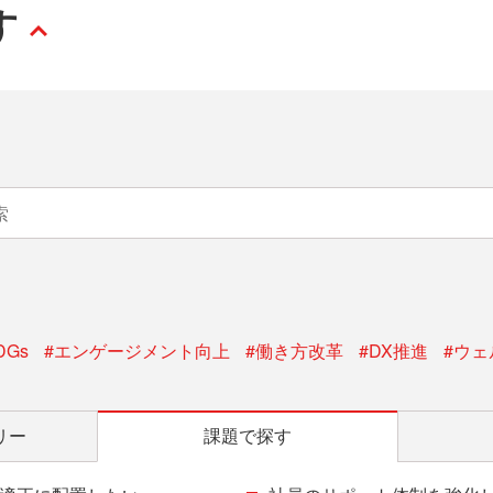
す
DGs
#エンゲージメント向上
#働き方改革
#DX推進
#ウ
リー
課題で探す