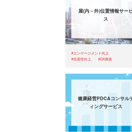
屋(内－外)位置情報サー
ス
#エンゲージメント向上
#生産性向上
#DX推進
健康経営PDCAコンサル
ィングサービス