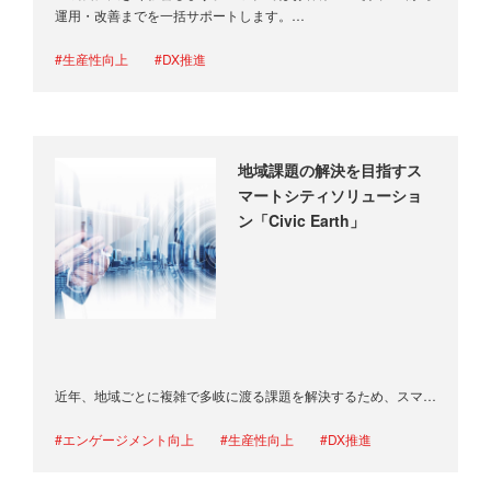
運用・改善までを一括サポートします。
社…
#生産性向上
#DX推進
地域課題の解決を目指すス
マートシティソリューショ
ン「Civic Earth」
近年、地域ごとに複雑で多岐に渡る課題を解決するため、スマー
トシティの重要性が増しています。人口密集地域ではコロナ禍に
おける感染対策、過疎化地域では労働人口…
#エンゲージメント向上
#生産性向上
#DX推進