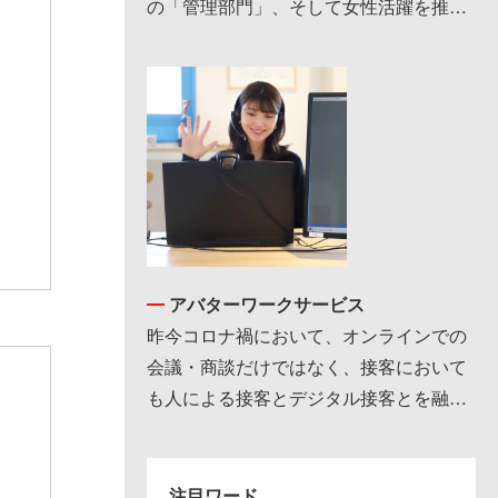
の「管理部門」、そして女性活躍を推進
する「女性」の採用支援に力を入れてい
ます。 1993…
アバターワークサービス
昨今コロナ禍において、オンラインでの
会議・商談だけではなく、接客において
も人による接客とデジタル接客とを融合
したサービスを多くの企業様が求めるよ
うになってきまし…
注目ワード